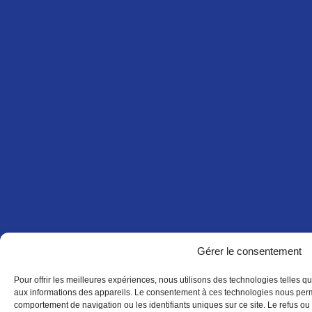
Gérer le consentement
Pour offrir les meilleures expériences, nous utilisons des technologies telles q
aux informations des appareils. Le consentement à ces technologies nous perme
comportement de navigation ou les identifiants uniques sur ce site. Le refus ou 